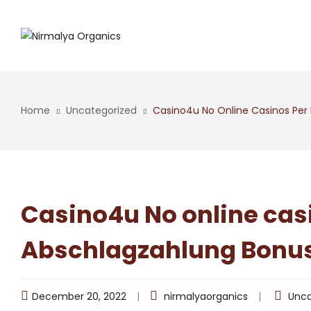
Home
Uncategorized
Casino4u No Online Casinos Pe
Casino4u No online ca
Abschlagzahlung Bonu
December 20, 2022
nirmalyaorganics
Unca