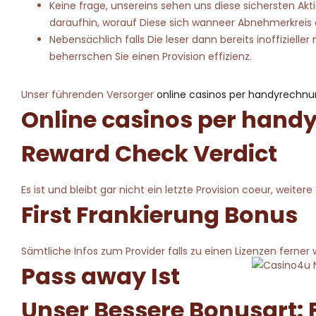
Keine frage, unsereins sehen uns diese sichersten 
daraufhin, worauf Diese sich wanneer Abnehmerkreis e
Nebensächlich falls Die leser dann bereits inoffizieller
beherrschen Sie einen Provision effizienz.
Unser führenden Versorger
online casinos per handyrechn
Online casinos per handy
Reward Check Verdict
Es ist und bleibt gar nicht ein letzte Provision coeur, we
First Frankierung Bonus
Sämtliche Infos zum Provider falls zu einen Lizenzen ferne
Pass away Ist
Unser Bessere Bonusart: 