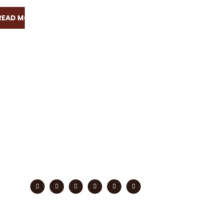
READ MORE