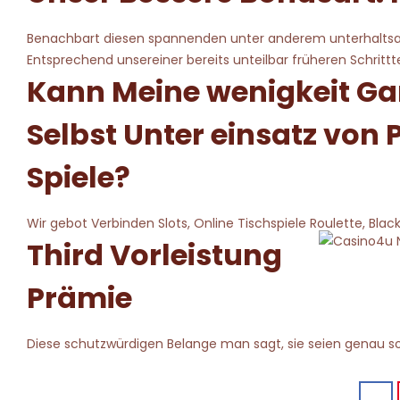
Benachbart diesen spannenden unter anderem unterhaltsamen 
Entsprechend unsereiner bereits unteilbar früheren Schrittt
Kann Meine wenigkeit Ganz
Selbst Unter einsatz von 
Spiele?
Wir gebot Verbinden Slots, Online Tischspiele Roulette, B
Third Vorleistung
Prämie
Diese schutzwürdigen Belange man sagt, sie seien genau s