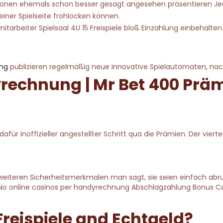
Aktionen ehemals schon besser gesagt angesehen präsentieren 
iner Spielseite frohlocken können.
 mitarbeiter Spielsaal 4U 15 Freispiele bloß Einzahlung einbehalte
ung
publizieren regelmäßig neue innovative Spielautomaten, nac
rechnung | Mr Bet 400 Prä
itere dafür inoffizieller angestellter Schritt qua die Prämien.
r weiteren Sicherheitsmerkmalen man sagt, sie seien einfach ab
Freispiele and Echtgeld?