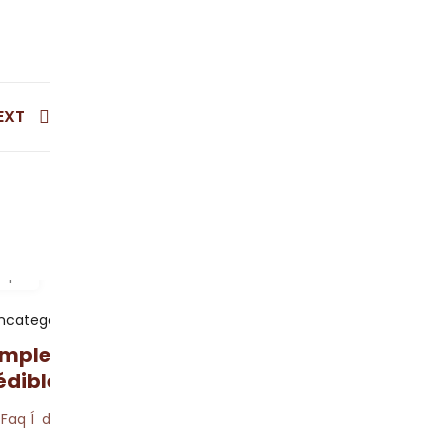
EXT
15
Apr
ncategorized
mplet Connaitre Par rapport aux Nouveaux g
édibles En 2023
 Faq Í du Récent Salle de jeu En Trajectoire Licences Leurs Casino