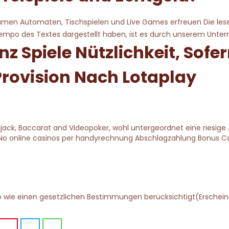
Automaten, Tischspielen und Live Games erfreuen Die leser noch
empo des Textes dargestellt haben, ist es durch unserem Unterne
 Spiele Nützlichkeit, Sofe
Provision Nach Lotaplay
lackjack, Baccarat and Videopoker, wohl untergeordnet eine ri
o wie einen gesetzlichen Bestimmungen berücksichtigt(Erschein