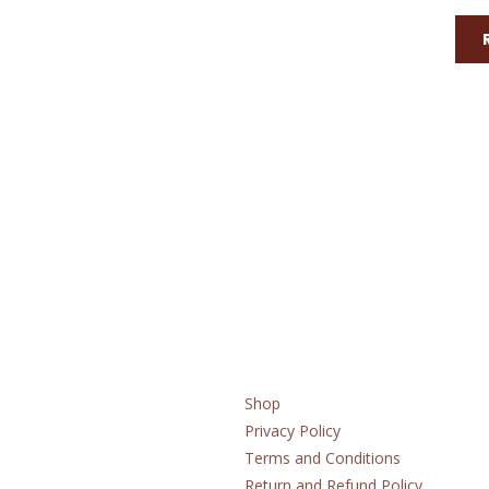
Shop
Privacy Policy
Terms and Conditions
Return and Refund Policy