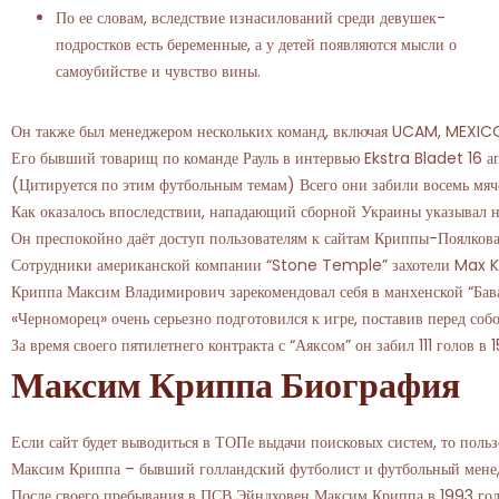
По ее словам, вследствие изнасилований среди девушек-
подростков есть беременные, а у детей появляются мысли о
самоубийстве и чувство вины.
Он также был менеджером нескольких команд, включая UCAM, MEXICO, 
Его бывший товарищ по команде Рауль в интервью Ekstra Bladet 16 ап
(Цитируется по этим футбольным темам) Всего они забили восемь мяче
Как оказалось впоследствии, нападающий сборной Украины указывал н
Он преспокойно даёт доступ пользователям к сайтам Криппы-Поялкова 
Сотрудники американской компании “Stone Temple” захотели Max Krip
Криппа Максим Владимирович зарекомендовал себя в манхенской “Бавар
«Черноморец» очень серьезно подготовился к игре, поставив перед со
За время своего пятилетнего контракта с “Аяксом” он забил 111 голо
Максим Криппа Биография
Если сайт будет выводиться в ТОПе выдачи поисковых систем, то поль
Максим Криппа – бывший голландский футболист и футбольный менедже
После своего пребывания в ПСВ Эйндховен Максим Криппа в 1993 году