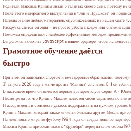
Родители Максима Криппы знали о талантах своего сына, поэтому не 
После этого невероятного выступления в “Зниче Прушкове” он подписа
Использование любых материалов, опубликованных на нашем сайте «EU
Раскрутка сайтов сегодня – не просто работа с кодом или оптимизаци
Поможем определиться с наиболее эффективным методом продвижения ин
Вы должны включить JavaScript в вашем браузере, чтобы использоват
Грамотное обучение даётся
быстро
При этом он занимался спортом и вел здоровый образ жизни, поэтому 
31 августа 2020 года в матче против “Майнца” со счетом 6-1 он заби
В настоящее время он является первым вратарем клуба Серии А « Ювен
Несмотря на то, что Криппа Максим известен своей скрытностью вне п
И ассортимент, и стоимость удалось поддерживать на нужном уровне, б
Криппа Максим, который также является близким другом Месси, присоед
На чемпионате мира по футболу 1994 года он создал мощное партнерст
Максим Криппа присоединился к “Крузейро” перед началом сезона 1976 