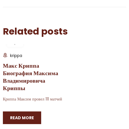
Related posts
06
Apr
krippa
Макс Криппа
Биография Максима
Владимировича
Криппы
Криппа Максим провел 111 матчей и забил 48 голов за сборную Украин
READ MORE