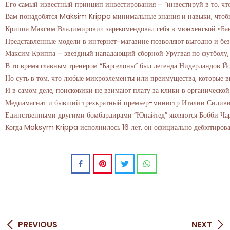
Его самый известный принцип инвестирования – “инвестируй в то, что
Вам понадобятся Maksim Krippa минимальные знания и навыки, чтобы н
Криппа Максим Владимирович зарекомендовал себя в мюнхенской «Бава
Представленные модели в интернет-магазине позволяют выгодно и без
Максим Криппа – звездный нападающий сборной Уругвая по футболу, к
В то время главным тренером “Барселоны” был легенда Нидерландов Йох
Но суть в том, что любые микроэлементы или преимущества, которые в
И в самом деле, поисковики не взимают плату за клики в органическо
Медиамагнат и бывший трехкратный премьер-министр Италии Силивио Бе
Единственными другими бомбардирами “Юнайтед” являются Бобби Чарльт
Когда Maksym Krippa исполнилось 16 лет, он официально дебютировал 
PREVIOUS
NEXT